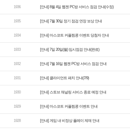
[안내] 8월 4일 웹젠 PC방 서비스 점검 안내(수정)
[안내] 7월 30일 정기 점검 연장 보상 안내
[안내] 마스코트 커플찜콩 이벤트 당첨자 안내
[안내] 7일 20일(월) 임시점검 안내(완료)
[안내] 7월 16일 웹젠 PC방 서비스 점검 안내
[안내] 클라이언트 패치 안내(7/9)
[안내] 스토브 채널링 서비스 종료 예정 안내
[안내] 마스코트 커플찜콩 이벤트 안내
[안내] 게임 내 비정상 플레이 제재 안내