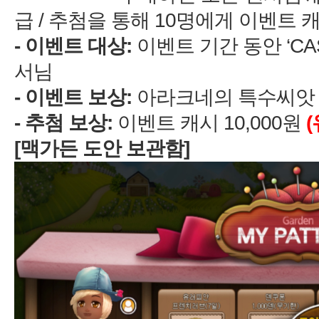
급
/
추첨을 통해
명에게 이벤트 
-
:
이벤트 기간 동안
-
아라크네의 특수씨
-
이벤트 캐시
원