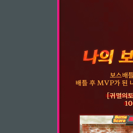
나의 보스배틀 협동전 인증!
보스배틀 기간에 최종 보스 토불이를 인증해보세요! 배틀 후 MVP가 된 나
보상 : 1만 이벤트 캐시 10명