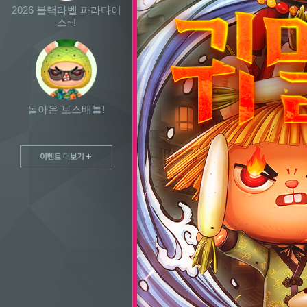
2026 블랙라벨 파라다이
스~!
돌아온 보스배틀!